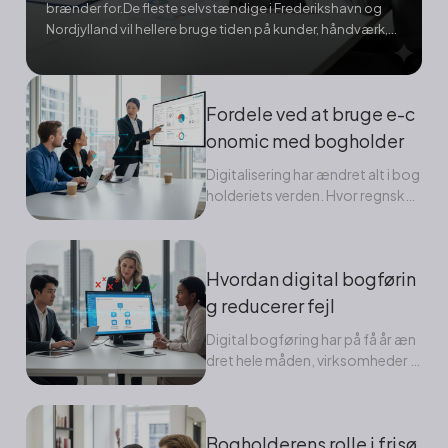
brænder for.De fleste selvstændige i Frederikshavn og
Nordjylland vil hellere bruge tiden på kunder, håndværk,
service eller salg – ikke på bilag og moms. Men et godt
digitalt regnskabssystem kan gøre...
Fordele ved at bruge e-c
onomic med bogholder
Digitalisering har ændret alt i bog
holderiets verden. Hvor regnskab
tidligere handlede om mapper,...
Hvordan digital bogførin
g reducerer fejl
Digital bogføring har på få år æn
dret hele måden, virksomheder f
ører regnskab på....
Bogholderens rolle i frisø