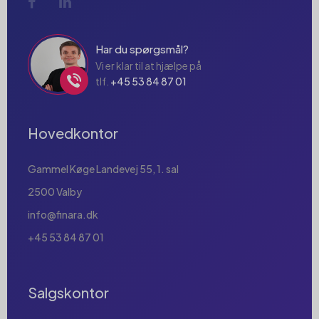
Har du spørgsmål?
Vi er klar til at hjælpe på
tlf.
+45 53 84 87 01
Hovedkontor
Gammel Køge Landevej 55, 1. sal
2500 Valby
info@finara.dk
+45 53 84 87 01
Salgskontor