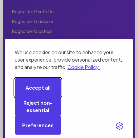
Bogholder Gentofte
Bogholder Gladsaxe
Bogholder Glostrup
Bogholder Greve
Bogholder Helsingør
We use cookies on our site to enhance your
user experience, provide personalized content,
Bogholder Herlev
and analyze our traffic.
Cookie Policy.
Bogholder Herning
Bogholder Hillerød
Accept all
Bogholder Hjørring
Bogholder Holbæk
Reject non-
essential
Bogholder Holstebro
Bogholder Horsens
Preferences