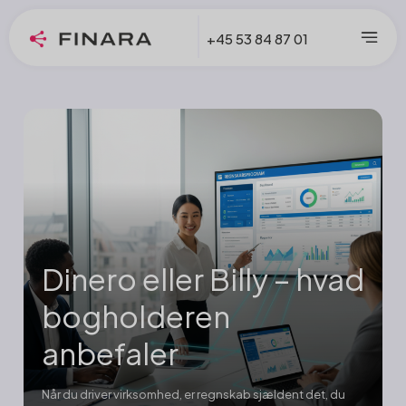
+45 53 84 87 01
Dinero eller Billy – hvad
bogholderen
anbefaler
Når du driver virksomhed, er regnskab sjældent det, du